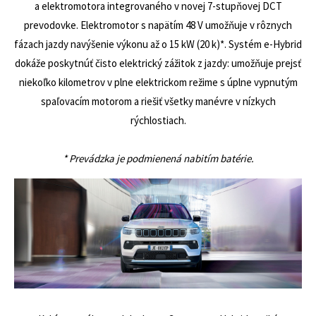
a elektromotora integrovaného v novej 7-stupňovej DCT
prevodovke. Elektromotor s napätím 48 V umožňuje v rôznych
fázach jazdy navýšenie výkonu až o 15 kW (20 k)*. Systém e-Hybrid
dokáže poskytnúť čisto elektrický zážitok z jazdy: umožňuje prejsť
niekoľko kilometrov v plne elektrickom režime s úplne vypnutým
spaľovacím motorom a riešiť všetky manévre v nízkych
rýchlostiach.
* Prevádzka je podmienená nabitím batérie.