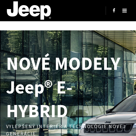
NOVÉ MODELY
Jeep® E-
HYBRID
VYLEPŠENÝ INTERIÉR A TECHNOLÓGIE NOVEJ
GENERÁCIE